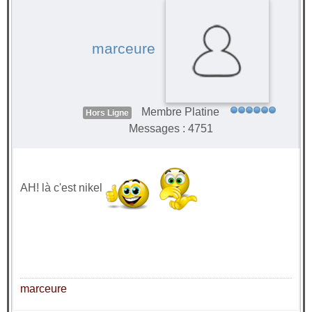
marceure
Membre Platine
Hors Ligne
Messages : 4751
AH! là c'est nikel
marceure