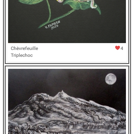
Chèvrefeuille
4
Triplechoc