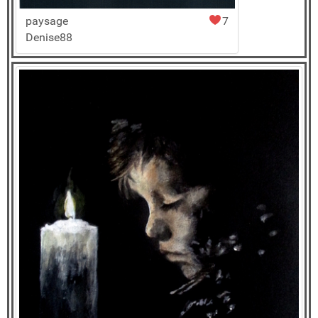
paysage
7
Denise88