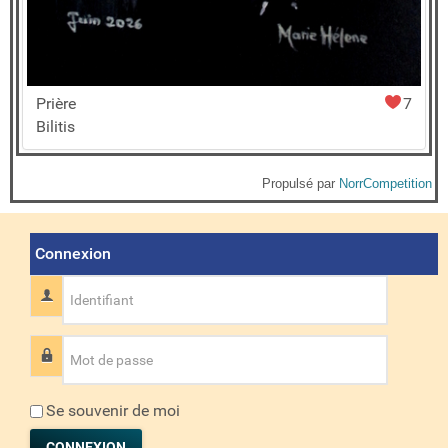
Prière
7
Bilitis
Propulsé par
NorrCompetition
Connexion
Identifiant
Mot de passe
Se souvenir de moi
CONNEXION