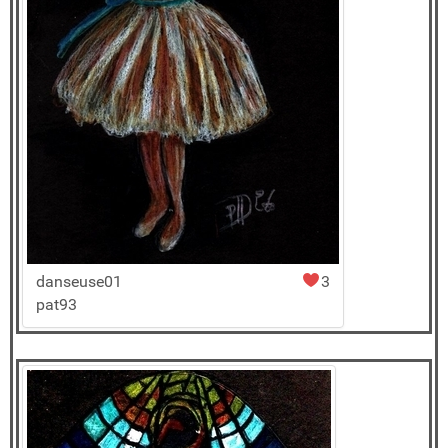
danseuse01
3
pat93