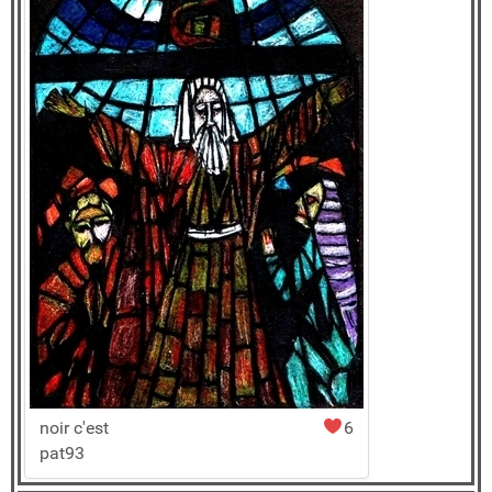
noir c'est
6
pat93