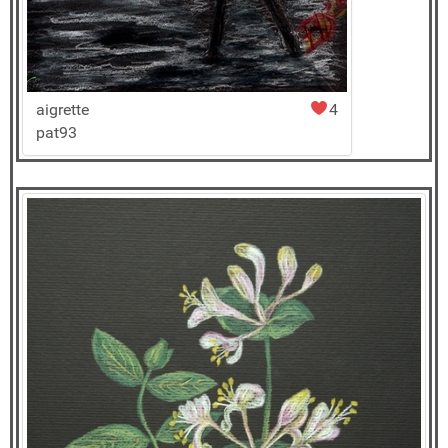
aigrette
4
pat93