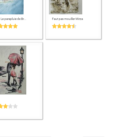
 Le parapluie de Br...
Faut pas mouiller Mirza