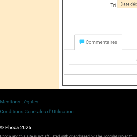
Tri
Commentaires
Mentions Légales
Conditions Générales d' Utilisation
© Phoca 2026
Phoca and this site is not affiliated with or endorsed by The Joomla! Project™.