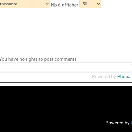
Nb à afficher
You have no rights to post comments
JCo
Powered by
Phoca 
Powered by