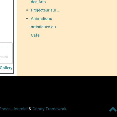
des Arts
Projecteur sur ...
Animations
artistiques du
Café
mments
Gallery
Phoca
,
Joomla!
&
Gantry Framework