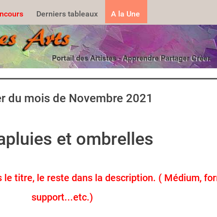
.......
ncours
Derniers tableaux
A la Une
er du mois de Novembre 2021
apluies et ombrelles
e titre, le reste dans la description. ( Médium, fo
support...etc.)