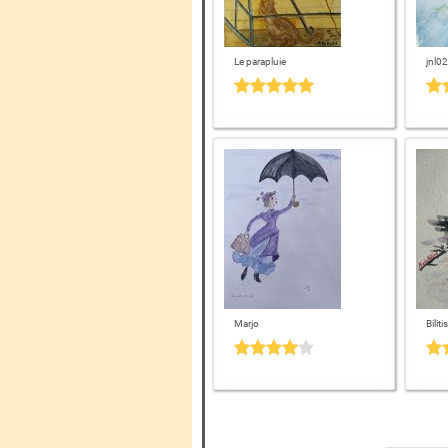
Le parapluie
jnl02
Marjo
Bilitis