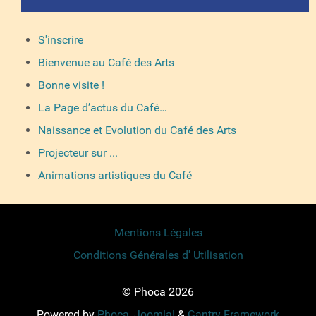
S'inscrire
Bienvenue au Café des Arts
Bonne visite !
La Page d’actus du Café…
Naissance et Evolution du Café des Arts
Projecteur sur ...
Animations artistiques du Café
Mentions Légales
Conditions Générales d' Utilisation
© Phoca 2026
Powered by
Phoca
,
Joomla!
&
Gantry Framework