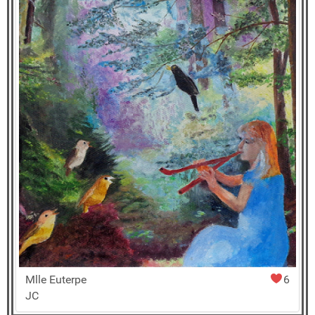
Mlle Euterpe
6
JC