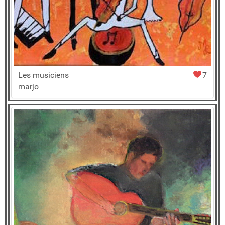
Les musiciens
7
marjo