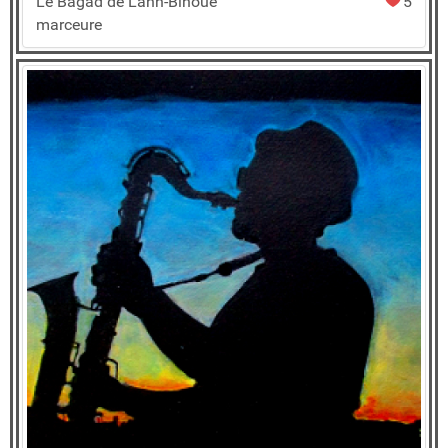
Le Bagad de Lann-Bihoué
5
marceure