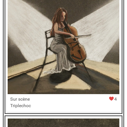
Sur scène
4
Triplechoc