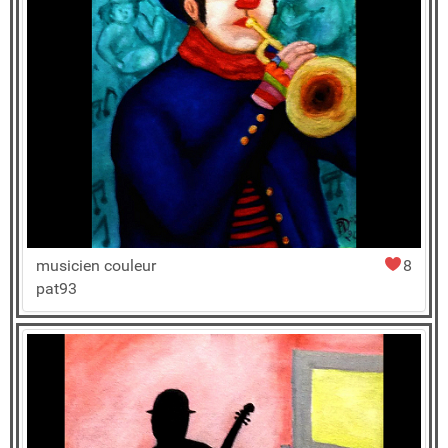
musicien couleur
8
pat93