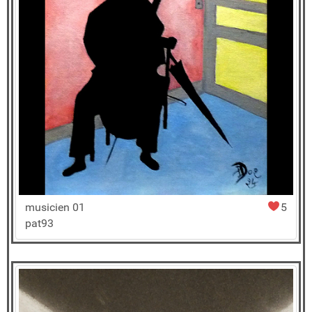
musicien 01
5
pat93