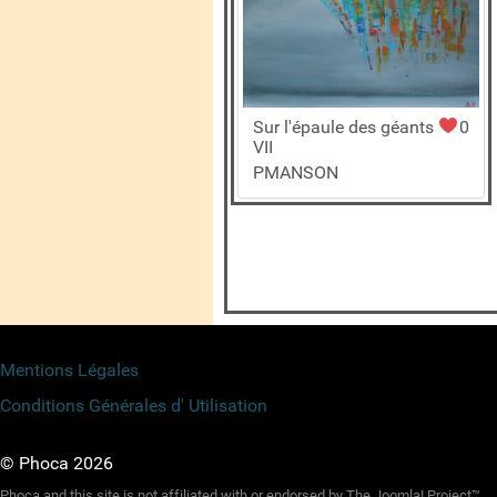
Sur l'épaule des géants
0
VII
PMANSON
Mentions Légales
Conditions Générales d' Utilisation
© Phoca 2026
Phoca and this site is not affiliated with or endorsed by The Joomla! Project™.