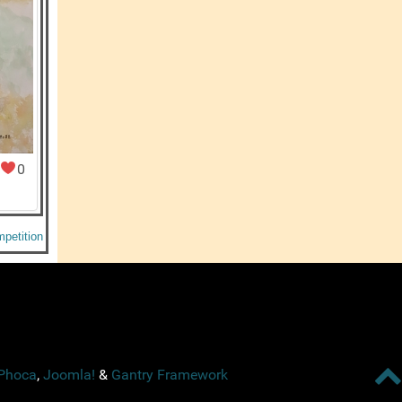
0
petition
Phoca
,
Joomla!
&
Gantry Framework