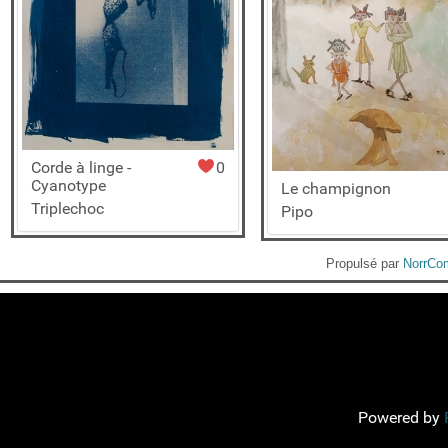
Corde à linge -
0
Cyanotype
Le champignon
Triplechoc
Pipo
Propulsé par
NorrCom
Powered by