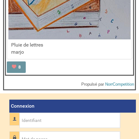
Pluie de lettres
marjo
8
Propulsé par
NorrCompetition
Connexion
Identifiant
Mot de passe