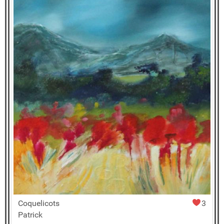
Coquelicots
3
Patrick