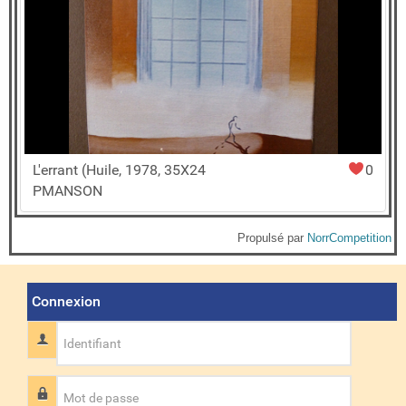
L'errant (Huile, 1978, 35X24
0
PMANSON
Propulsé par
NorrCompetition
Connexion
Identifiant
Mot de passe