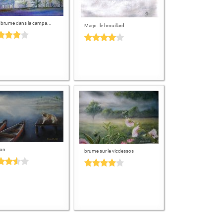
t brume dans la campa...
Marjo..le brouillard
on
brume sur le vicdessos