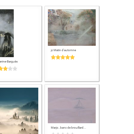
jc Matin d'automne
erine-Barguès
Marjo..banc de brouillard...