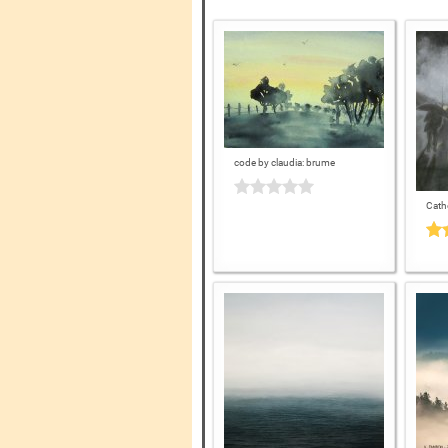
code by claudia: brume
Cath