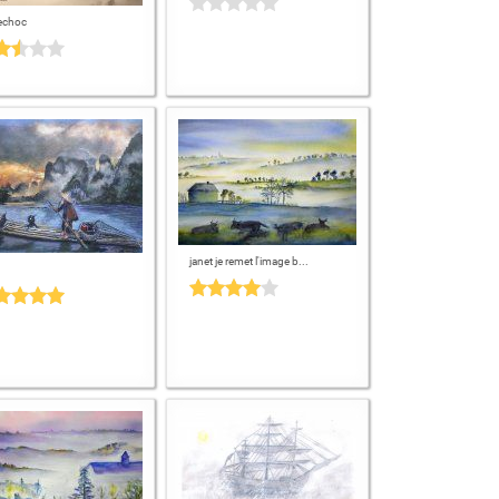
lechoc
janet je remet l'image b...