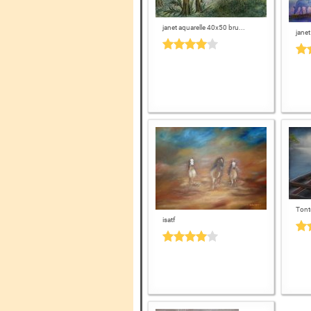
janet aquarelle 40x50 bru...
jane
Tont
isatf