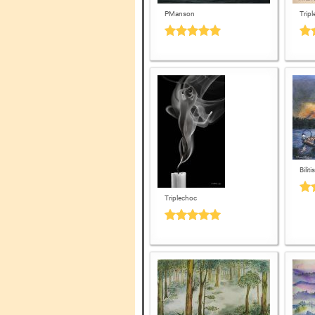
PManson
Trip
Bilitis
Triplechoc