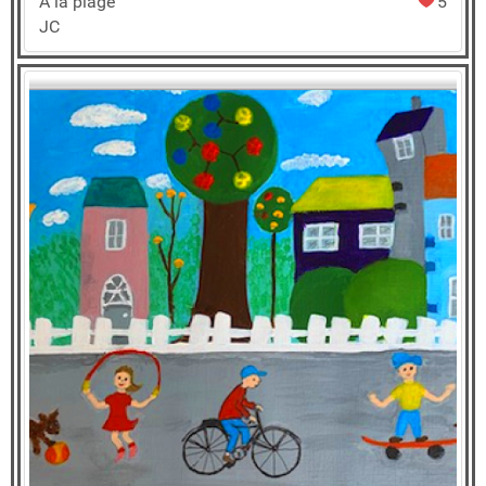
A la plage
5
JC