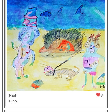
Naïf
3
Pipo