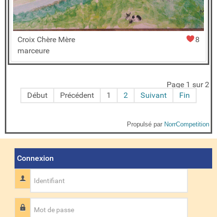
Croix Chère Mère
8
marceure
Page 1 sur 2
Début
Précédent
1
2
Suivant
Fin
Propulsé par
NorrCompetition
Connexion
Identifiant
Mot de passe