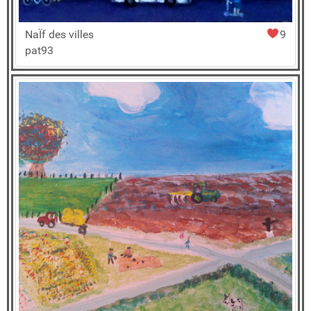
NaÏf des villes
9
pat93