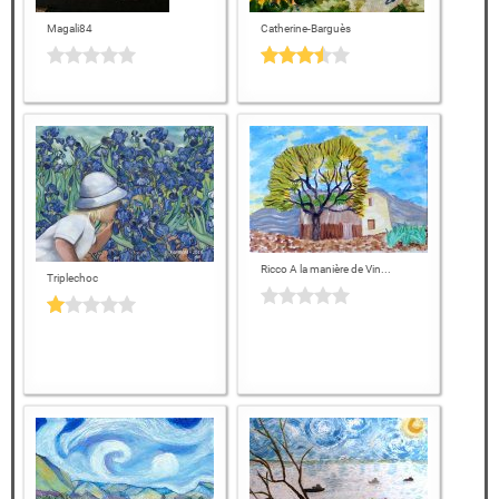
Magali84
Catherine-Barguès
Ricco A la manière de Vin...
Triplechoc