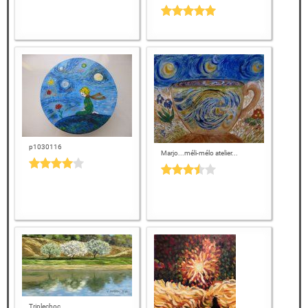
p1030116
Marjo...méli-mélo atelier...
Triplechoc