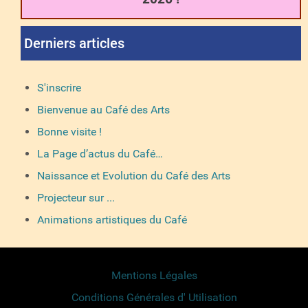
Derniers articles
S'inscrire
Bienvenue au Café des Arts
Bonne visite !
La Page d’actus du Café…
Naissance et Evolution du Café des Arts
Projecteur sur ...
Animations artistiques du Café
Mentions Légales
Conditions Générales d' Utilisation