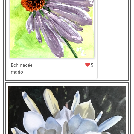
Échinacée
5
marjo