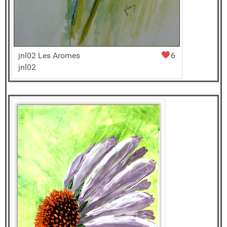
jnl02 Les Aromes
6
jnl02