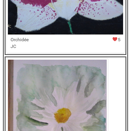
Orchidée
5
JC