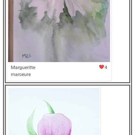
Margueritte
4
marceure