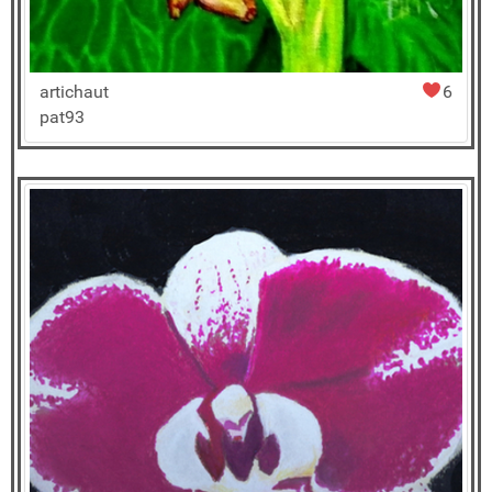
artichaut
6
pat93