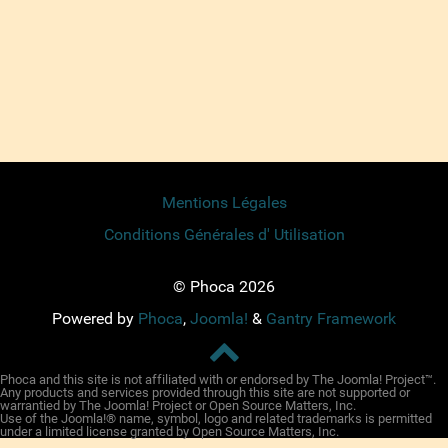
Mentions Légales
Conditions Générales d' Utilisation
© Phoca 2026
Powered by
Phoca
,
Joomla!
&
Gantry Framework
Phoca and this site is not affiliated with or endorsed by The Joomla! Project™.
Any products and services provided through this site are not supported or
warrantied by The Joomla! Project or Open Source Matters, Inc.
Use of the Joomla!® name, symbol, logo and related trademarks is permitted
under a limited license granted by Open Source Matters, Inc.