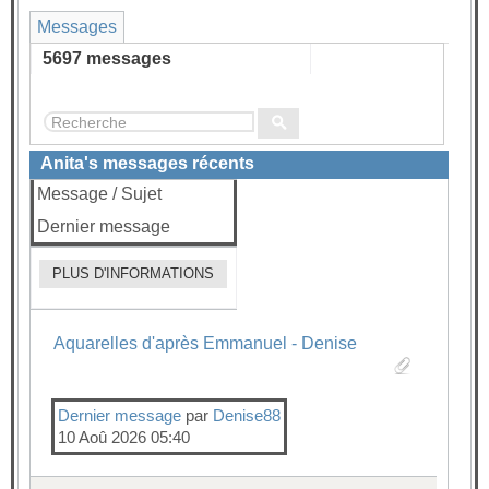
Messages
5697 messages
...
Page :
1
2
3
4
570
Anita's messages récents
Message / Sujet
Dernier message
PLUS D'INFORMATIONS
Aquarelles d'après Emmanuel - Denise
Dernier message
par
Denise88
10 Aoû 2026 05:40