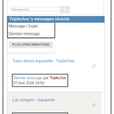
...
Page :
1
2
3
4
1163
Triplechoc's messages récents
Message / Sujet
Dernier message
PLUS D'INFORMATIONS
Tutos divers Aquarelle - Triplechoc
Dernier message
par
Triplechoc
07 Aoû 2026 18:50
Lac vosgien - Aquarelle