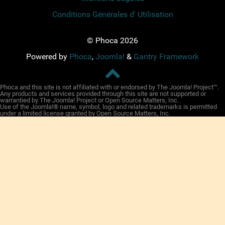
Conditions Générales d' Utilisation
© Phoca 2026
Powered by
Phoca
,
Joomla!
&
Gantry Framework
Phoca and this site is not affiliated with or endorsed by The Joomla! Project™.
Any products and services provided through this site are not supported or
warrantied by The Joomla! Project or Open Source Matters, Inc.
Use of the Joomla!® name, symbol, logo and related trademarks is permitted
under a limited license granted by Open Source Matters, Inc.