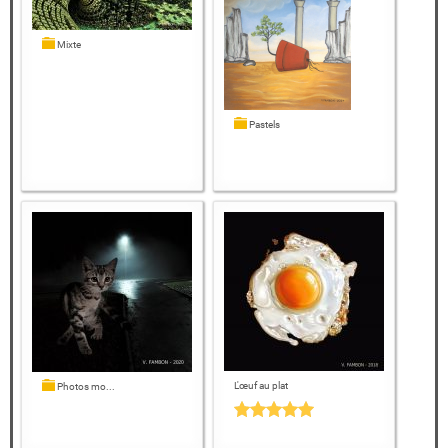
Mixte
Pastels
L'œuf au plat
Photos mo...