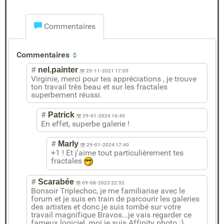
Commentaires
Commentaires
#
nel.painter
25-11-2021 17:05
Virginie, merci pour tes appréciations , je trouve
ton travail très beau et sur les fractales
superbement réussi.
#
Patrick
29-01-2024 16:45
En effet, superbe galerie !
#
Marly
29-01-2024 17:40
+1 ! Et j'aime tout particulièrement tes
fractales
#
Scarabée
09-08-2023 22:52
Bonsoir Triplechoc, je me familiarise avec le
forum et je suis en train de parcourir les galeries
des artistes et donc je suis tombé sur votre
travail magnifique Bravos...je vais regarder ce
fameux logiciel, moi je suis Affinity photo.:)