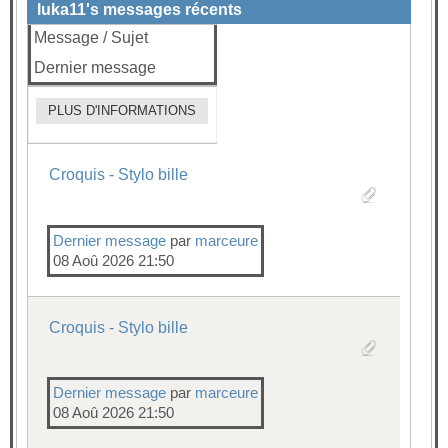
...
Page :
1
2
3
4
61
luka11's messages récents
Message / Sujet
Dernier message
PLUS D'INFORMATIONS
Croquis - Stylo bille
Dernier message
par
marceure
08 Aoû 2026 21:50
Croquis - Stylo bille
Dernier message
par
marceure
08 Aoû 2026 21:50