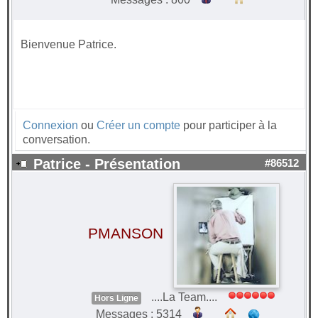
Bienvenue Patrice.
Connexion
ou
Créer un compte
pour participer à la
conversation.
Patrice - Présentation
#86512
PMANSON
....La Team....
Hors Ligne
Messages : 5314