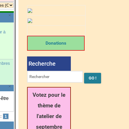
×
ur à
Donations
Recherche
mbres
×
Votez pour le
-être
thème de
l'atelier de
:
1
septembre