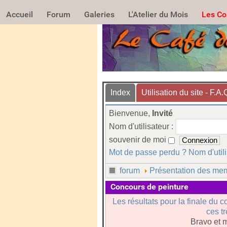
Accueil
Forum
Galeries
L'Atelier du Mois
Les Co
Index
Utilisation du site - F.A.
Bienvenue,
Invité
Nom d'utilisateur :
souvenir de moi
Mot de passe perdu ?
Nom d'util
forum
Présentation des mem
Concours de peinture
Les résultats pour la finale du c
ces t
Bravo et m