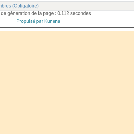
bres (Obligatoire)
de génération de la page : 0.112 secondes
Propulsé par
Kunena