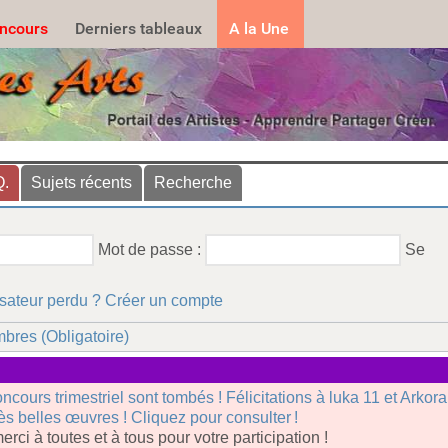
.......
ncours
Derniers tableaux
A la Une
Q.
Sujets récents
Recherche
Mot de passe :
Se
isateur perdu ?
Créer un compte
bres (Obligatoire)
oncours trimestriel sont tombés ! Félicitations à luka 11 et Arkor
rès belles œuvres ! Cliquez pour consulter !
erci à toutes et à tous pour votre participation !