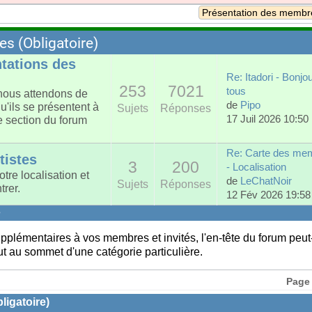
s (Obligatoire)
tations des
Re: Itadori - Bonjo
253
7021
tous
 nous attendons de
de
Pipo
ils se présentent à
Sujets
Réponses
17 Juil 2026 10:50
 section du forum
Re: Carte des me
tistes
3
200
- Localisation
tre localisation et
de
LeChatNoir
Sujets
Réponses
rer.
12 Fév 2026 19:58
s
upplémentaires à vos membres et invités, l'en-tête du forum peut
out au sommet d'une catégorie particulière.
Page 
igatoire)