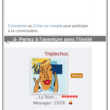
Connexion
ou
Créer un compte
pour participer
à la conversation.
-3- Partez à l'aventure avec l'Invité
surprise 2021
#65437
Triplechoc
Absent
....La Team....
Messages : 13376