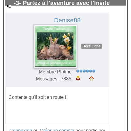
-3- Partez à l'aventure avec l'Invité
surprise 2021
#65274
Denise88
Hors Ligne
Membre Platine
Messages : 7885
Contente qu'il soit en route !
Connexion
ou
Créer un compte
pour participer