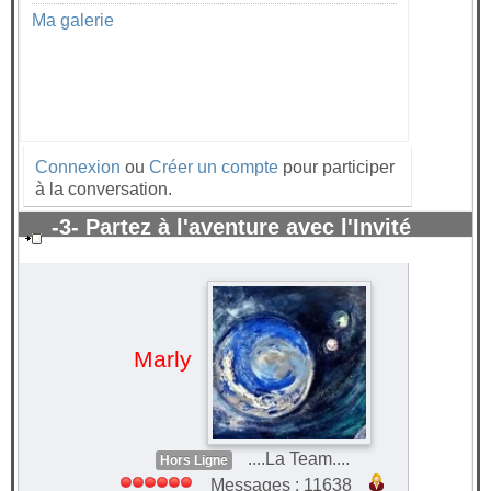
Ma galerie
Connexion
ou
Créer un compte
pour participer
à la conversation.
-3- Partez à l'aventure avec l'Invité
surprise 2021
#65350
Marly
....La Team....
Hors Ligne
Messages : 11638