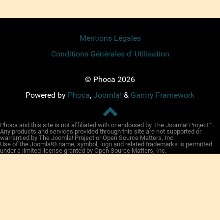
Mentions Légales
Conditions Générales d' Utilisation
© Phoca 2026
Powered by
Phoca
,
Joomla!
&
Gantry Framework
Phoca and this site is not affiliated with or endorsed by The Joomla! Project™.
Any products and services provided through this site are not supported or
warrantied by The Joomla! Project or Open Source Matters, Inc.
Use of the Joomla!® name, symbol, logo and related trademarks is permitted
under a limited license granted by Open Source Matters, Inc.