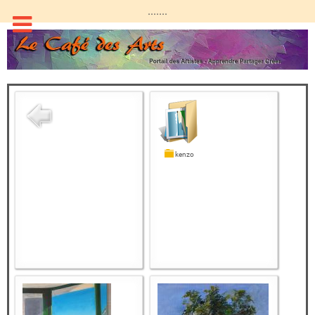
.......
kenzo