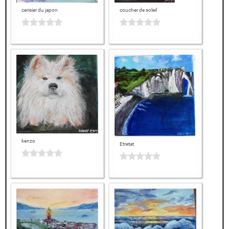
cerisier du japon
coucher de soleil
kenzo
Etretat