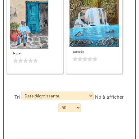
cascade
le grec
Tri
Nb à afficher