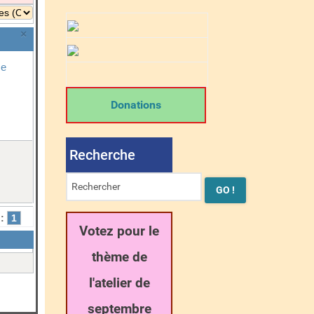
×
me
Donations
Recherche
:
1
Votez pour le
thème de
l'atelier de
septembre