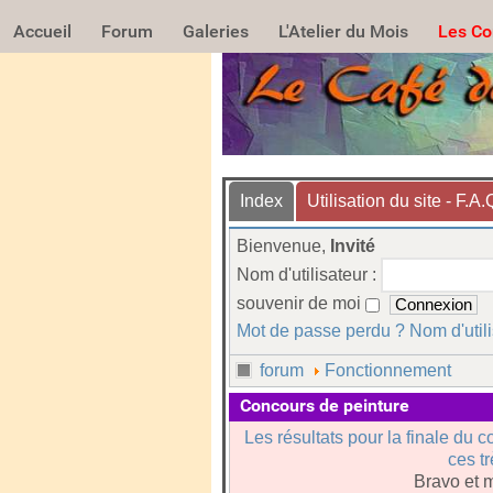
Accueil
Forum
Galeries
L'Atelier du Mois
Les Co
Index
Utilisation du site - F.A.
Bienvenue,
Invité
Nom d'utilisateur :
souvenir de moi
Mot de passe perdu ?
Nom d'util
forum
Fonctionnement
Concours de peinture
Les résultats pour la finale du c
ces t
Bravo et m