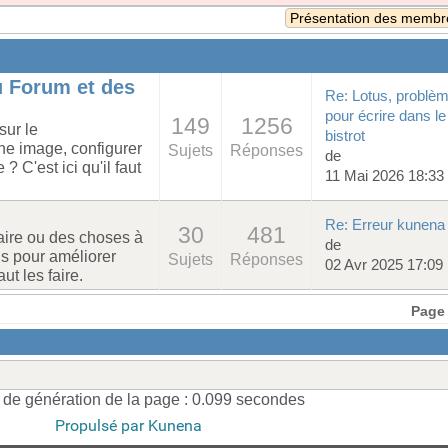
 Forum et des
Re: Lotus, problè
pour écrire dans le
149
1256
sur le
bistrot
ne image, configurer
Sujets
Réponses
de
? C'est ici qu'il faut
11 Mai 2026 18:33
Re: Erreur kunena
30
481
aire ou des choses à
de
s pour améliorer
Sujets
Réponses
02 Avr 2025 17:09
aut les faire.
Page 
de génération de la page : 0.099 secondes
Propulsé par
Kunena