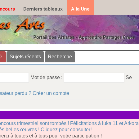
.......
ncours
Derniers tableaux
A la Une
Q.
Sujets récents
Recherche
Mot de passe :
Se
isateur perdu ?
Créer un compte
oncours trimestriel sont tombés ! Félicitations à luka 11 et Arkor
rès belles œuvres ! Cliquez pour consulter !
erci à toutes et à tous pour votre participation !