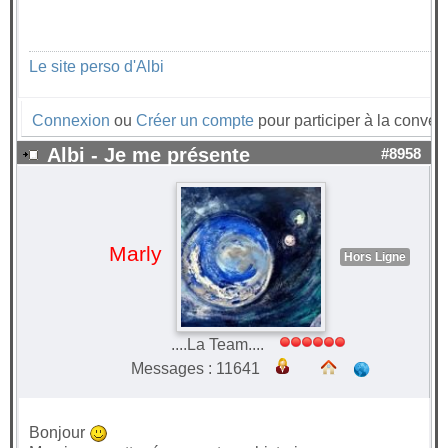
Le site perso d'Albi
Connexion
ou
Créer un compte
pour participer à la convers
Albi - Je me présente
#8958
Marly
Hors Ligne
....La Team....
Messages : 11641
Bonjour