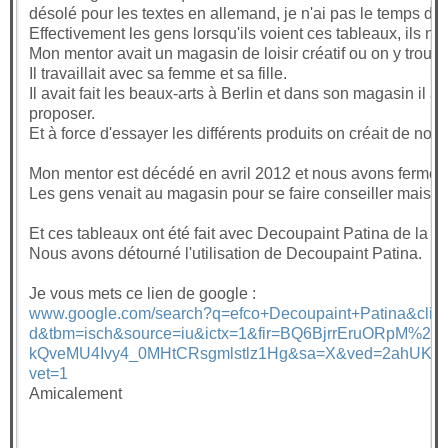
désolé pour les textes en allemand, je n'ai pas le temps de f
Effectivement les gens lorsqu'ils voient ces tableaux, ils n
Mon mentor avait un magasin de loisir créatif ou on y trouvai
Il travaillait avec sa femme et sa fille.
Il avait fait les beaux-arts à Berlin et dans son magasin il a
proposer.
Et à force d'essayer les différents produits on créait de nou
Mon mentor est décédé en avril 2012 et nous avons fermé 
Les gens venait au magasin pour se faire conseiller mais ac
Et ces tableaux ont été fait avec Decoupaint Patina de la F
Nous avons détourné l'utilisation de Decoupaint Patina.
Je vous mets ce lien de google :
www.google.com/search?q=efco+Decoupaint+Patina&client
d&tbm=isch&source=iu&ictx=1&fir=BQ6BjrrEruORpM%2
kQveMU4Ivy4_0MHtCRsgmlstlz1Hg&sa=X&ved=2ahUK
vet=1
Amicalement