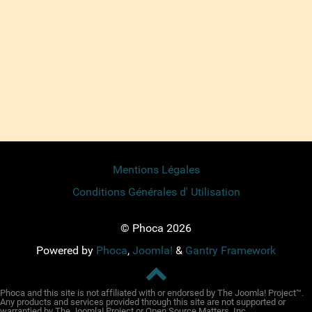
Mentions Légales
Conditions Générales d' Utilisation
© Phoca 2026
Powered by
Phoca
,
Joomla!
&
Gantry Framework
Phoca and this site is not affiliated with or endorsed by The Joomla! Project™.
Any products and services provided through this site are not supported or
warrantied by The Joomla! Project or Open Source Matters, Inc.