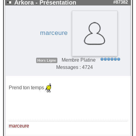
Arkora - Présentation
#87382
marceure
Membre Platine
Hors Ligne
Messages : 4724
Prend ton temps
marceure