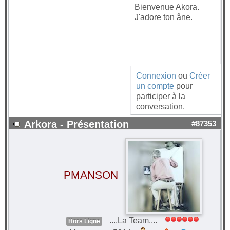
Bienvenue Akora.
J'adore ton âne.
Connexion
ou
Créer
un compte
pour
participer à la
conversation.
Arkora - Présentation
#87353
PMANSON
....La Team....
Hors Ligne