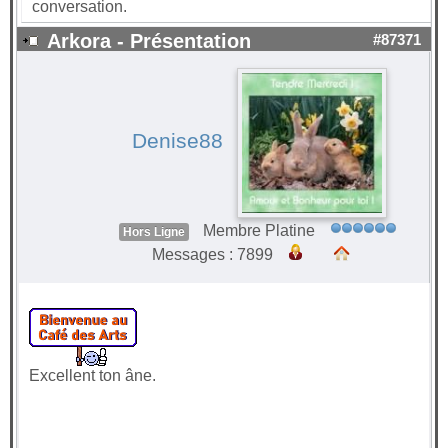
conversation.
Arkora - Présentation
#87371
Denise88
Membre Platine
Hors Ligne
Messages : 7899
Excellent ton âne.