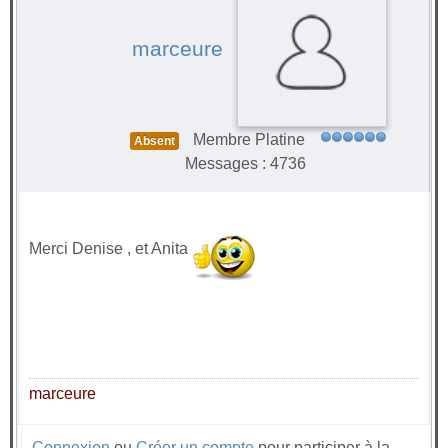
marceure
Membre Platine
Absent
Messages : 4736
Merci Denise , et Anita
marceure
Connexion
ou
Créer un compte
pour participer à la