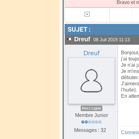
Bravo et m
SUJET :
Dreuf
08 Juil 2019 11:13
Dreuf
Bonjour
j'ai tou
Je n'ai 
Je m'ins
débuter.
J'aimera
l'huile).
En atten
Hors Ligne
Membre Junior
Messages : 32
Connex