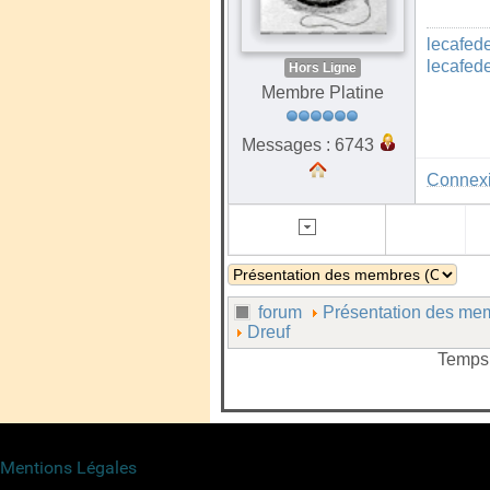
lecafed
lecafed
Hors Ligne
Membre Platine
Messages : 6743
Connex
forum
Présentation des mem
Dreuf
Temps 
Mentions Légales