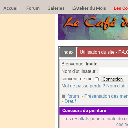
Accueil
Forum
Galeries
L'Atelier du Mois
Les Co
Index
Utilisation du site - F.A.
Bienvenue,
Invité
Nom d'utilisateur :
souvenir de moi
Mot de passe perdu ?
Nom d'util
forum
Présentation des mem
Dreuf
Concours de peinture
Les résultats pour la finale du c
ces t