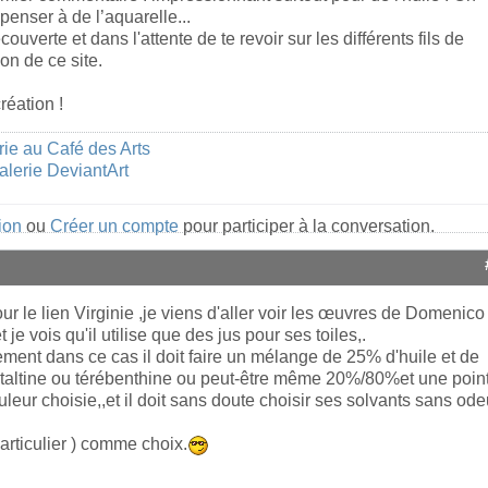
 penser à de l’aquarelle...
couverte et dans l'attente de te revoir sur les différents fils de
on de ce site.
éation !
rie au Café des Arts
alerie DeviantArt
ion
ou
Créer un compte
pour participer à la conversation.
ur le lien Virginie ,je viens d'aller voir les œuvres de Domenico
t je vois qu'il utilise que des jus pour ses toiles,.
ent dans ce cas il doit faire un mélange de 25% d'huile et de
taltine ou térébenthine ou peut-être même 20%/80%et une poin
uleur choisie,,et il doit sans doute choisir ses solvants sans ode
particulier ) comme choix.