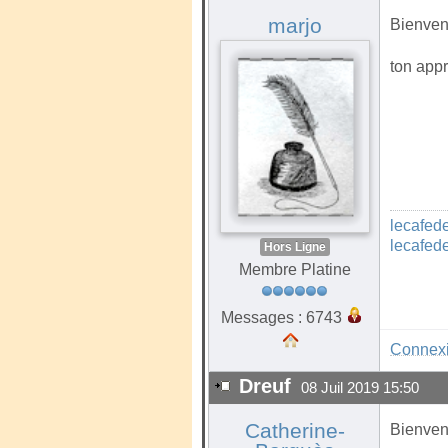
marjo
Bienvenu
ton app
lecafed
lecafed
Hors Ligne
Membre Platine
Messages : 6743
Connex
Dreuf
08 Juil 2019 15:50
Catherine-
Bienvenu