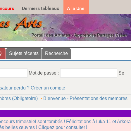
.......
ncours
Derniers tableaux
A la Une
Q.
Sujets récents
Recherche
Mot de passe :
Se
isateur perdu ?
Créer un compte
bres (Obligatoire)
Bienvenue - Présentations des membres
oncours trimestriel sont tombés ! Félicitations à luka 11 et Arkor
rès belles œuvres ! Cliquez pour consulter !