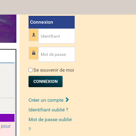
Connexion
Identifiant
Mot de passe
Se souvenir de moi
CONNEXION
Créer un compte
Identifiant oublié ?
×
Mot de passe oublié
a pour
?