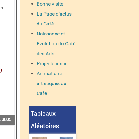
Bonne visite !
er
La Page d’actus
du Café…
Naissance et
Evolution du Café
des Arts
Projecteur sur ...
)
Animations
artistiques du
Café
Tableaux
#6805
Aléatoires