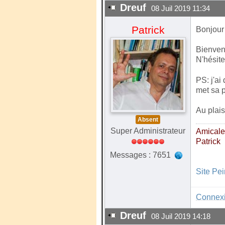
Dreuf
08 Juil 2019 11:34
Patrick
Bonjour
Bienven
N'hésite
PS: j'ai
met sa p
Au plaisi
Absent
Super Administrateur
Amical
Patrick
Messages : 7651
Site Pe
Connex
Dreuf
08 Juil 2019 14:18