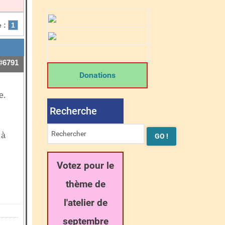
 :
1
#6791
Donations
e.
Recherche
 à
Votez pour le
thème de
l'atelier de
septembre