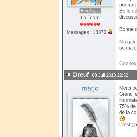
pourrait
Belle dé
Hors Ligne
discussi
....La Team....
Bonne cr
Messages : 13373
Ma gale
ou ma g
Connex
Dreuf
08 Juil 2019 22:32
marjo
Merci po
Grenci e
Normalem
75% de 
de la co
C'est ( 