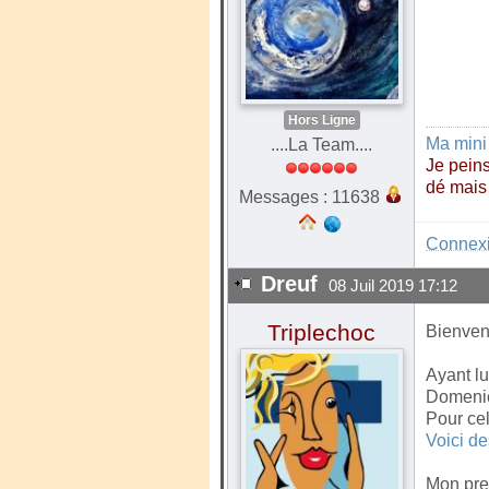
Hors Ligne
Ma mini
....La Team....
Je peins
dé mais
Messages : 11638
Connex
Dreuf
08 Juil 2019 17:12
Triplechoc
Bienvenu
Ayant lu
Domenico
Pour cel
Voici de
Mon prem