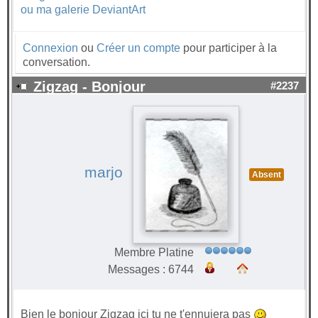
ou ma galerie DeviantArt
Connexion
ou
Créer un compte
pour participer à la
conversation.
Zigzag - Bonjour
#2237
marjo
Absent
Membre Platine
Messages : 6744
Bien le bonjour Zigzag ici tu ne t'ennuiera pas