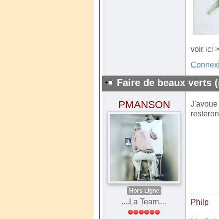
voir ici
Connex
Faire de beaux verts (
PMANSON
J'avoue 
resteron
Hors Ligne
....La Team....
Philp