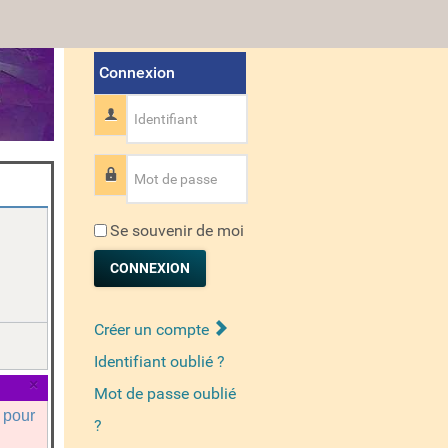
Connexion
Identifiant
Mot de passe
Se souvenir de moi
CONNEXION
Créer un compte
Identifiant oublié ?
×
Mot de passe oublié
a pour
?