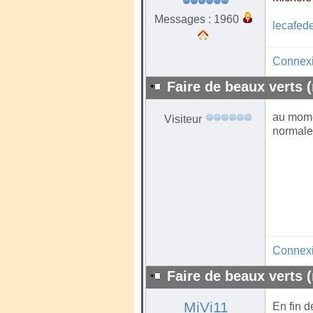
Messages : 1960
lecafed
Connex
Faire de beaux verts (
au mome
Visiteur
normalem
Connex
Faire de beaux verts (
MiVi11
En fin d