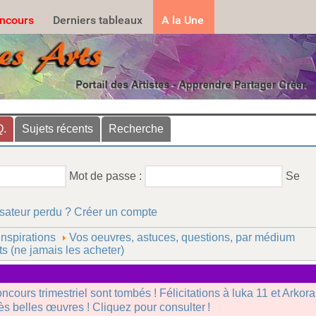
.......
ncours
Derniers tableaux
A la Une
Q.
Sujets récents
Recherche
Mot de passe :
Se
isateur perdu ?
Créer un compte
Inspirations
Vos oeuvres, astuces, questions, par médium
s (ne jamais les acheter)
oncours trimestriel sont tombés ! Félicitations à luka 11 et Arkor
rès belles œuvres ! Cliquez pour consulter !