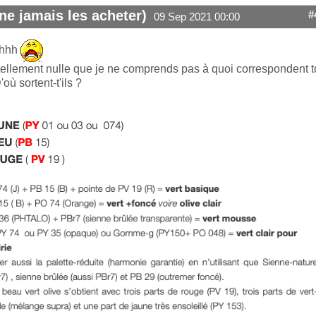
ne jamais les acheter)
#
09 Sep 2021 00:00
hhh
tellement nulle que je ne comprends pas à quoi correspondent t
D'où sortent-t'ils ?