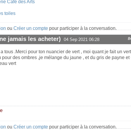
rie Café des Arts
s toiles
ion
ou
Créer un compte
pour participer à la conversation.
ne jamais les acheter)
#
04 Sep 2021 06:28
a tous .Merci pour ton nuancier de vert , moi quant je fait un vert
 pour des ombres ,je mélange du jaune , et du gris de payne et
beau vert
re
ion
ou
Créer un compte
pour participer à la conversation.