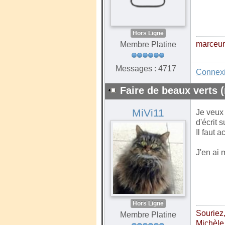
Hors Ligne
marceu
Membre Platine
Messages : 4717
Connex
Faire de beaux verts (
MiVi11
Je veux 
d'écrit 
Il faut 
J'en ai 
Hors Ligne
Souriez, 
Membre Platine
Michèle