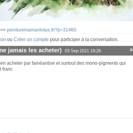
 >>>
peinturemamanlotus.fr/?p=31460
ion
ou
Créer un compte
pour participer à la conversation.
ne jamais les acheter)
#
03 Sep 2021 18:26
en acheter par fainéantise et surtout des mono-pigments qui
t franc