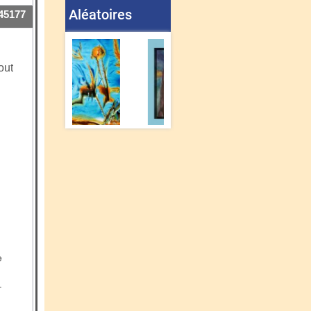
Aléatoires
45177
out