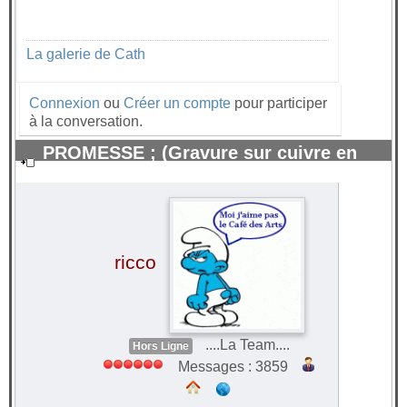
La galerie de Cath
Connexion
ou
Créer un compte
pour participer
à la conversation.
PROMESSE ; (Gravure sur cuivre en
relief 28x 40) Aquatinte.
#44302
ricco
....La Team....
Hors Ligne
Messages : 3859