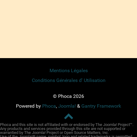
Mentions Légales
Conditions Générales d' Utilisation
© Phoca 2026
Powered by
Phoca
,
Joomla!
&
Gantry Framework
Phoca and this site is not affiliated with or endorsed by The Joomla! Project™.
Any products and services provided through this site are not supported or
warrantied by The Joomla! Project or Open Source Matters, Inc.
Use of the Joomla!® name, symbol, logo and related trademarks is permitted