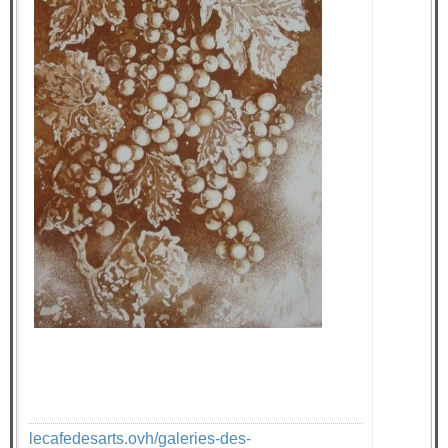
lecafedesarts.ovh/galeries-des-