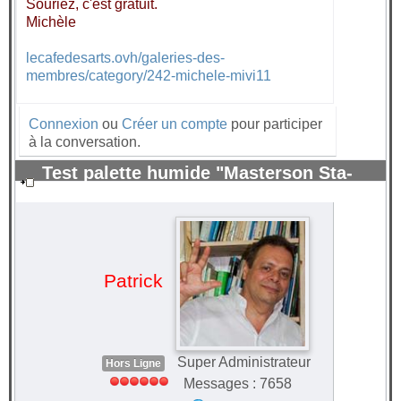
Souriez, c'est gratuit.
Michèle
lecafedesarts.ovh/galeries-des-
membres/category/242-michele-mivi11
Connexion
ou
Créer un compte
pour participer
à la conversation.
Test palette humide "Masterson Sta-
Wet" pour peinture acrylique.
#70374
Patrick
Super Administrateur
Hors Ligne
Messages : 7658