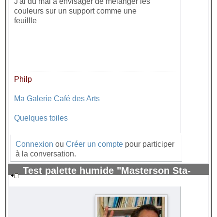
J'ai du mal à envisager de mélanger les
couleurs sur un support comme une
feuillle
Philp
Ma Galerie Café des Arts
Quelques toiles
Connexion
ou
Créer un compte
pour participer
à la conversation.
Test palette humide "Masterson Sta-
Wet" pour peinture acrylique.
#70264