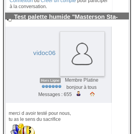
Connexion
ou
Créer un compte
pour participer
à la conversation.
Test palette humide "Masterson Sta-
Wet" pour peinture acrylique.
#70308
vidoc06
Membre Platine
Hors Ligne
bonjour à tous
Messages : 655
merci d avoir testé pour nous,
tu as le sens du sacrifice