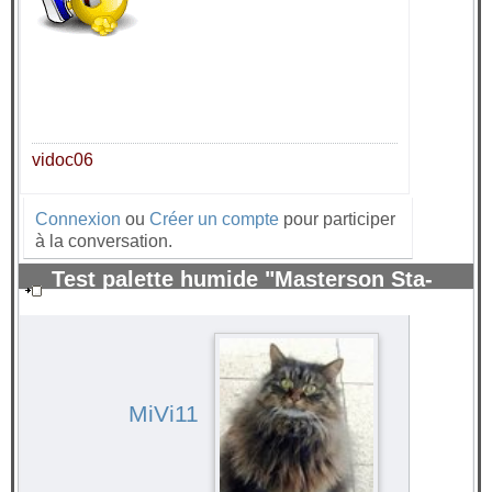
vidoc06
Connexion
ou
Créer un compte
pour participer
à la conversation.
Test palette humide "Masterson Sta-
Wet" pour peinture acrylique.
#70358
MiVi11