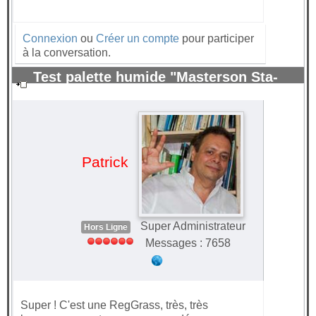
Connexion
ou
Créer un compte
pour participer
à la conversation.
Test palette humide "Masterson Sta-
Wet" pour peinture acrylique.
#71173
Patrick
Super Administrateur
Hors Ligne
Messages : 7658
Super ! C'est une RegGrass, très, très