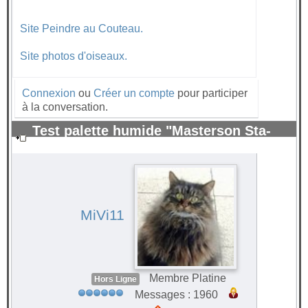
Site Peindre au Couteau.
Site photos d'oiseaux.
Connexion
ou
Créer un compte
pour participer
à la conversation.
Test palette humide "Masterson Sta-
Wet" pour peinture acrylique.
#71172
MiVi11
Membre Platine
Hors Ligne
Messages : 1960