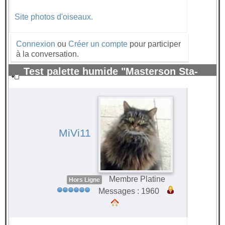
Site photos d'oiseaux.
Connexion
ou
Créer un compte
pour participer
à la conversation.
Test palette humide "Masterson Sta-
Wet" pour peinture acrylique.
#70226
MiVi11
Membre Platine
Hors Ligne
Messages : 1960