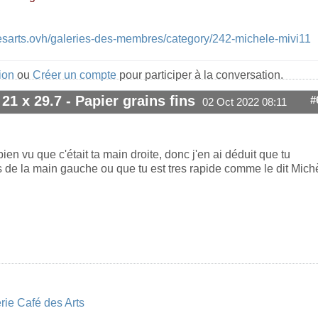
esarts.ovh/galeries-des-membres/category/242-michele-mivi11
ion
ou
Créer un compte
pour participer à la conversation.
 21 x 29.7 - Papier grains fins
#
02 Oct 2022 08:11
i bien vu que c'était ta main droite, donc j'en ai déduit que tu
 de la main gauche ou que tu est tres rapide comme le dit Mich
rie Café des Arts