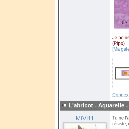
Je peins
(Pipo)
[Ma gale
Connex
L'abricot - Aquarelle -
MiVi11
Tu ne l'
résisté, 