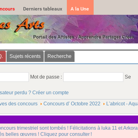
.......
ncours
Derniers tableaux
A la Une
Q.
Sujets récents
Recherche
Mot de passe :
Se
isateur perdu ?
Créer un compte
ves des concours
Concours d' Octobre 2022
L'abricot - Aqu
oncours trimestriel sont tombés ! Félicitations à luka 11 et Arkor
rès belles œuvres ! Cliquez pour consulter !