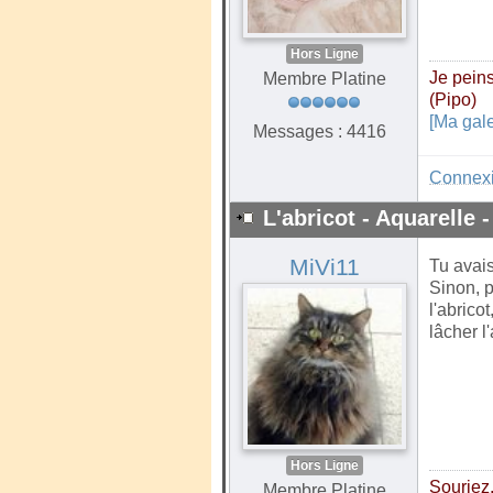
Hors Ligne
Je peins
Membre Platine
(Pipo)
[Ma gale
Messages : 4416
Connex
L'abricot - Aquarelle -
MiVi11
Tu avais
Sinon, p
l'abrico
lâcher l
Hors Ligne
Souriez, 
Membre Platine