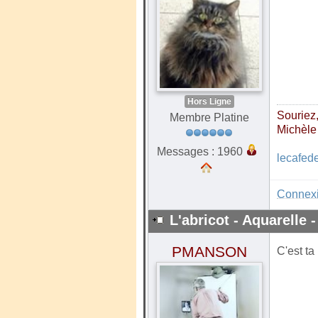
Hors Ligne
Souriez, 
Membre Platine
Michèle
Messages : 1960
lecafed
Connex
L'abricot - Aquarelle -
PMANSON
C'est ta