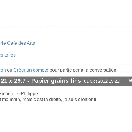
rie Café des Arts
s toiles
ion
ou
Créer un compte
pour participer à la conversation.
 21 x 29.7 - Papier grains fins
#
01 Oct 2022 19:22
Michèle et Philippe
 ma main, mais c'est la droite, je suis droitier !!