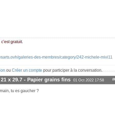
c'est gratuit.
esarts.ovh/galeries-des-membres/category/242-michele-mivi11
ion
ou
Créer un compte
pour participer à la conversation.
 21 x 29.7 - Papier grains fins
#
01 Oct 2022 17:58
 main, tu es gaucher ?