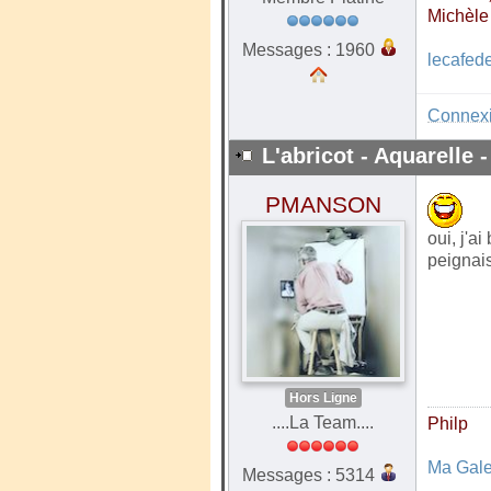
Michèle
Messages : 1960
lecafed
Connex
L'abricot - Aquarelle -
PMANSON
oui, j'a
peignais
Hors Ligne
....La Team....
Philp
Ma Gale
Messages : 5314