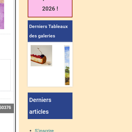
2026 !
Derniers Tableaux
des galeries
Derniers
60376
articles
S'inscrire