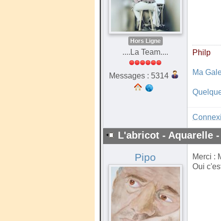
Hors Ligne
....La Team....
Philp
Ma Gale
Messages : 5314
Quelque
Connex
L'abricot - Aquarelle -
Pipo
Merci : 
Oui c'est