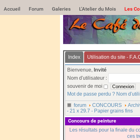
Accueil
Forum
Galeries
L'Atelier du Mois
Les Co
Index
Utilisation du site - F.A.
Bienvenue,
Invité
Nom d'utilisateur :
souvenir de moi
Mot de passe perdu ?
Nom d'util
forum
CONCOURS
Archi
- 21 x 29.7 - Papier grains fins
Concours de peinture
Les résultats pour la finale du c
ces t