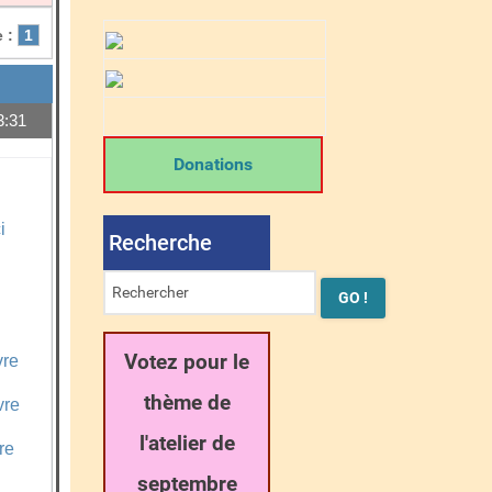
 :
1
3:31
14529
Donations
i
Recherche
Votez pour le
vre
thème de
vre
l'atelier de
re
septembre