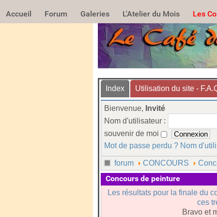
Accueil
Forum
Galeries
L'Atelier du Mois
Les Co
Index
Utilisation du site - F.A.
Bienvenue,
Invité
Nom d'utilisateur :
souvenir de moi
Mot de passe perdu ?
Nom d'util
forum
CONCOURS
Conc
Concours de peinture
Les résultats pour la finale du c
ces t
Bravo et m