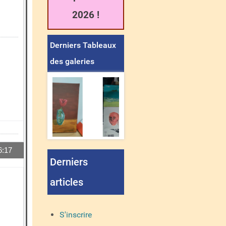
2026 !
Derniers Tableaux
des galeries
6:17
Derniers
14538
articles
S'inscrire