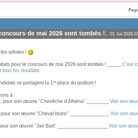
Page
 concours de mai 2026 sont tombés !.
01 Jui 2026 0
#1
es artistes !
ultats pour le concours de mai 2026 sont tombés ! _____
C'est ic
r tous les résultats.
ndidats se partagent la 1ʳᵉ place du podium !
ions à :
a, pour son œuvre "Chevêche d'Athéna" ________
Voir son œu
is, pour son œuvre "Cheval blanc" ______________
Voir son œu
 pour son œuvre "Jan Bart" __________________
Voir son œuv