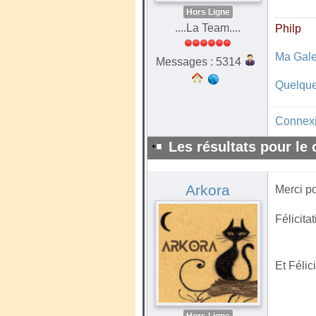
Hors Ligne
....La Team....
Philp
Ma Gale
Messages : 5314
Quelque
Connex
Les résultats pour le
Arkora
Merci po
Félicitat
Et Félic
Hors Ligne