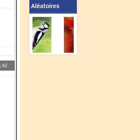
Aléatoires
1:42
14564