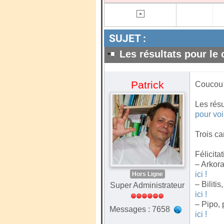
SUJET :
Les résultats pour le
Patrick
Coucou l
Les rés
pour voi
Trois ca
Félicitat
– Arkor
ici !
Hors Ligne
– Bilit
Super Administrateur
ici !
– Pipo,
Messages : 7658
ici !