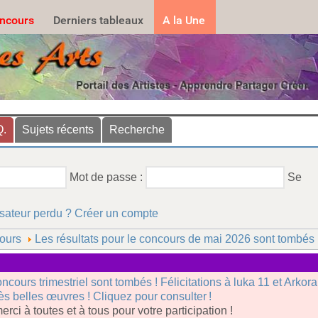
.......
ncours
Derniers tableaux
A la Une
Q.
Sujets récents
Recherche
Mot de passe :
Se
isateur perdu ?
Créer un compte
ours
Les résultats pour le concours de mai 2026 sont tombés !
oncours trimestriel sont tombés ! Félicitations à luka 11 et Arkor
rès belles œuvres ! Cliquez pour consulter !
erci à toutes et à tous pour votre participation !