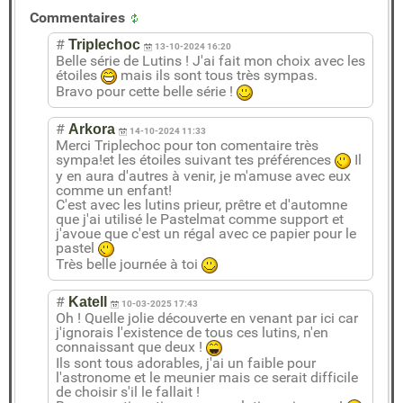
Commentaires
#
Triplechoc
13-10-2024 16:20
Belle série de Lutins ! J'ai fait mon choix avec les
étoiles
mais ils sont tous très sympas.
Bravo pour cette belle série !
#
Arkora
14-10-2024 11:33
Merci Triplechoc pour ton comentaire très
sympa!et les étoiles suivant tes préférences
Il
y en aura d'autres à venir, je m'amuse avec eux
comme un enfant!
C'est avec les lutins prieur, prêtre et d'automne
que j'ai utilisé le Pastelmat comme support et
j'avoue que c'est un régal avec ce papier pour le
pastel
Très belle journée à toi
#
Katell
10-03-2025 17:43
Oh ! Quelle jolie découverte en venant par ici car
j'ignorais l'existence de tous ces lutins, n'en
connaissant que deux !
Ils sont tous adorables, j'ai un faible pour
l'astronome et le meunier mais ce serait difficile
de choisir s'il le fallait !