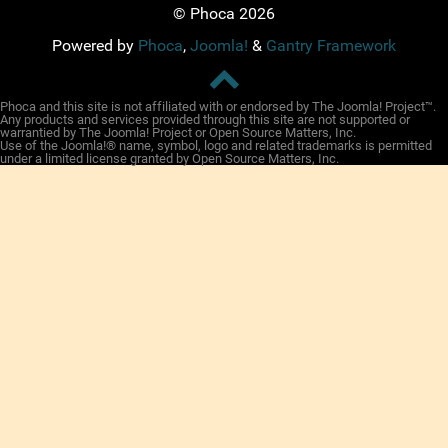
© Phoca 2026
Powered by
Phoca
,
Joomla!
&
Gantry Framework
Phoca and this site is not affiliated with or endorsed by The Joomla! Project™.
Any products and services provided through this site are not supported or
warrantied by The Joomla! Project or Open Source Matters, Inc.
Use of the Joomla!® name, symbol, logo and related trademarks is permitted
under a limited license granted by Open Source Matters, Inc.