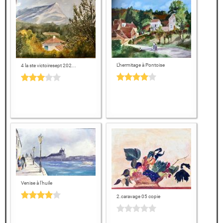
L'hermitage à Pontoise
4 la ste victoiresept 202...
Venise à l'huile
2.caravage 05 copie