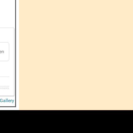
 en
mments
Gallery