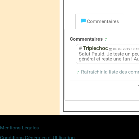
Commentaires
Commentaires
#
Triplechoc
08-03-2019 10:4
Salut Pauld. Je teste un peu 
général et reste une fan ! Au
Rafraîchir la liste des co
Mentions Légales
Conditions Générales d' Utilisation