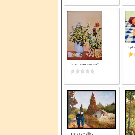
Eplu
Serviette ou torchon?
Etang de Mollière