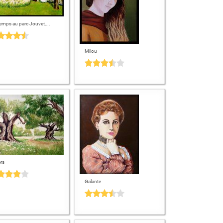
emps au parc Jouvet,...
Milou
ers
Galante