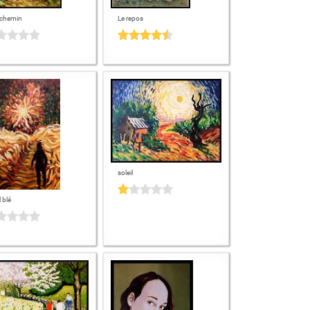
t chemin
Le repos
soleil
l blé