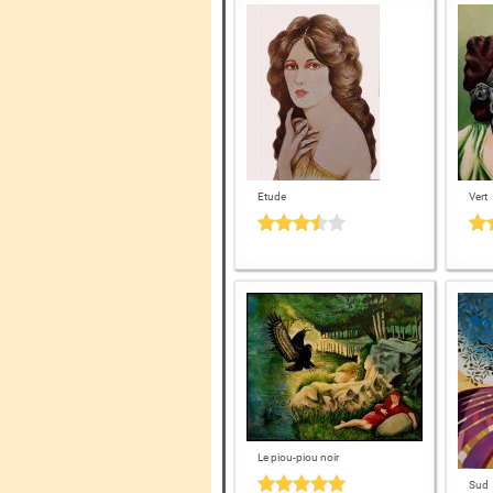
Etude
Vert
Le piou-piou noir
Sud