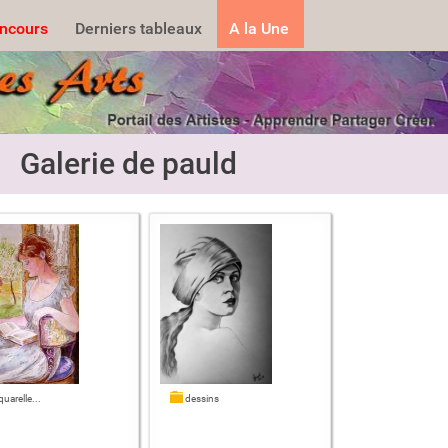
.......
ncours
Derniers tableaux
A la Une
Galerie de pauld
uarelle...
dessins