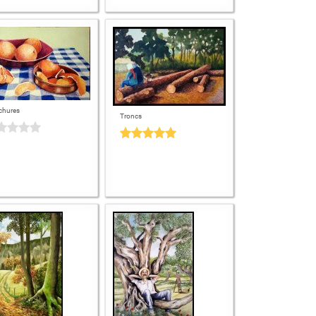
chures
Troncs