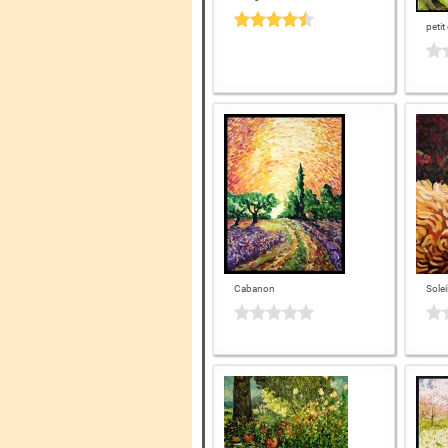
peti
Cabanon
Solei