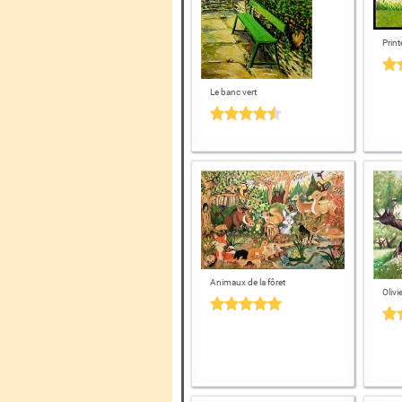
Print
Le banc vert
Animaux de la fôret
Olivi