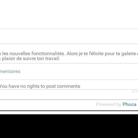
2
les nouvelles fonctionnalités. Alors je te félicite pour ta galerie
 plaisir de suivre ton travail.
mmentaires
You have no rights to post comments
JCo
Powered by
Phoca 