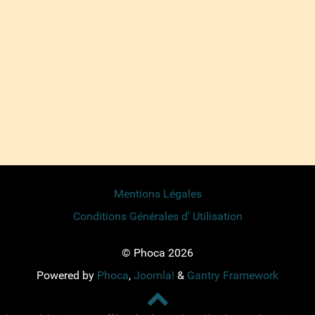
Mentions Légales
Conditions Générales d' Utilisation
© Phoca 2026
Powered by
Phoca
,
Joomla!
&
Gantry Framework