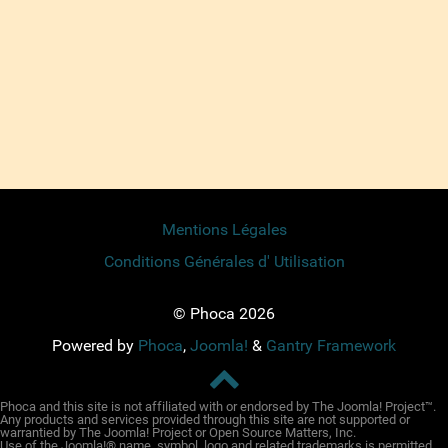
Mentions Légales
Conditions Générales d' Utilisation
© Phoca 2026
Powered by
Phoca
,
Joomla!
&
Gantry Framework
Phoca and this site is not affiliated with or endorsed by The Joomla! Project™.
Any products and services provided through this site are not supported or
warrantied by The Joomla! Project or Open Source Matters, Inc.
Use of the Joomla!® name, symbol, logo and related trademarks is permitted