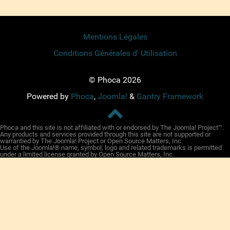
Mentions Légales
Conditions Générales d' Utilisation
© Phoca 2026
Powered by
Phoca
,
Joomla!
&
Gantry Framework
Phoca and this site is not affiliated with or endorsed by The Joomla! Project™.
Any products and services provided through this site are not supported or
warrantied by The Joomla! Project or Open Source Matters, Inc.
Use of the Joomla!® name, symbol, logo and related trademarks is permitted
under a limited license granted by Open Source Matters, Inc.