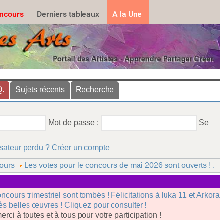
.......
ncours
Derniers tableaux
A la Une
Q.
Sujets récents
Recherche
Mot de passe :
Se
isateur perdu ?
Créer un compte
ours
Les votes pour le concours de mai 2026 sont ouverts ! .
oncours trimestriel sont tombés ! Félicitations à luka 11 et Arkor
rès belles œuvres ! Cliquez pour consulter !
erci à toutes et à tous pour votre participation !