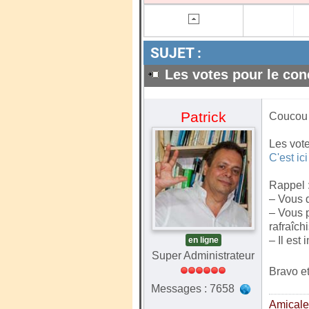
SUJET :
Les votes pour le con
Patrick
Coucou l
Les vot
C'est ici
Rappel 
– Vous 
– Vous 
rafraîch
– Il est
en ligne
Super Administrateur
Bravo et
Messages : 7658
Amical