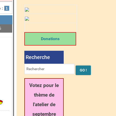
 :
1
5
13166
Donations
Recherche
Votez pour le
thème de
l'atelier de
septembre