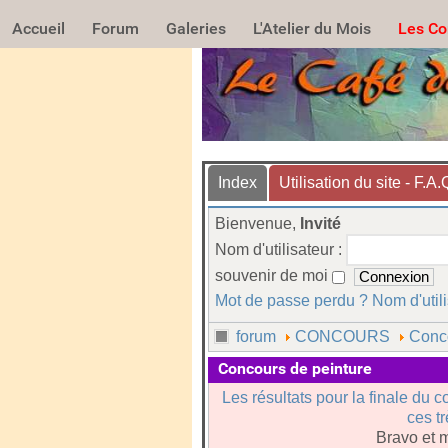
Accueil
Forum
Galeries
L'Atelier du Mois
Les Co
Index
Utilisation du site - F.A.
Bienvenue,
Invité
Nom d'utilisateur :
souvenir de moi
Mot de passe perdu ?
Nom d'util
forum
CONCOURS
Conc
Concours de peinture
Les résultats pour la finale du c
ces t
Bravo et m