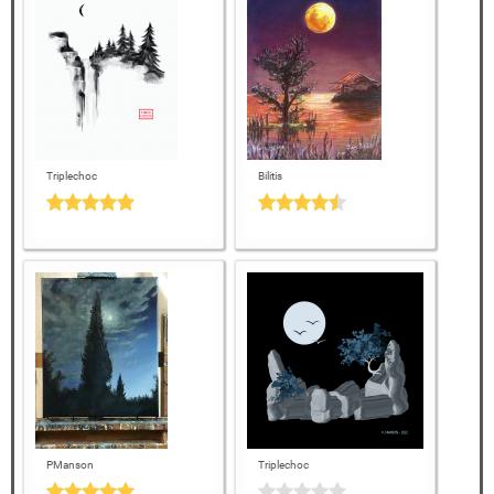
Triplechoc
Bilitis
PManson
Triplechoc