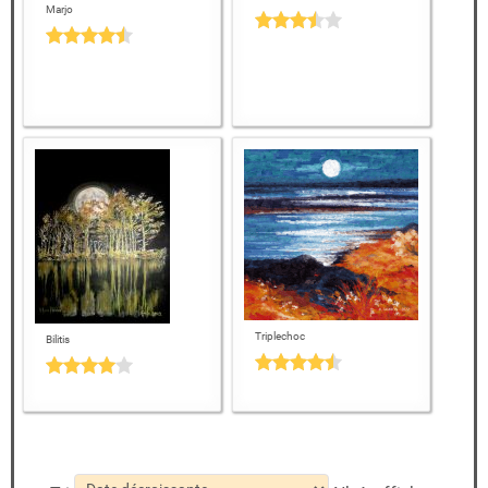
Marjo
Triplechoc
Bilitis