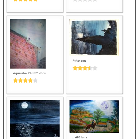
PManson
Aquarelle - 24 x 32 - Dou...
pat93 lune