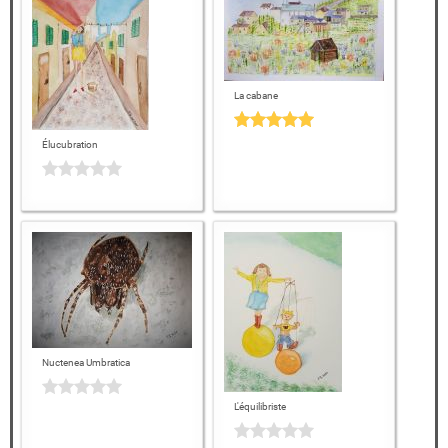
La cabane
Élucubration
Nuctenea Umbratica
L'équilibriste