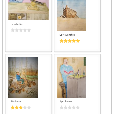
Le sabotier
Le vieux rafiot
Bûcheron
Apothicaire