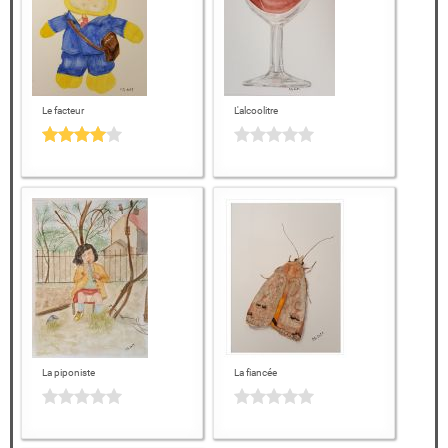
Le facteur
L'alcoolitre
La piponiste
La fiancée