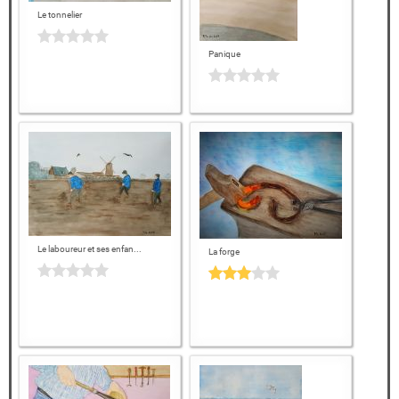
Le tonnelier
Panique
Le laboureur et ses enfan...
La forge