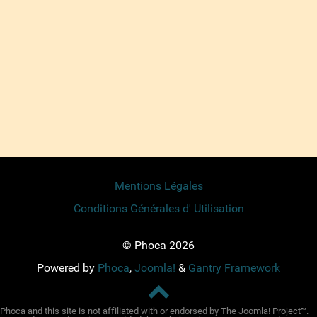
Mentions Légales
Conditions Générales d' Utilisation
© Phoca 2026
Powered by
Phoca
,
Joomla!
&
Gantry Framework
Phoca and this site is not affiliated with or endorsed by The Joomla! Project™.