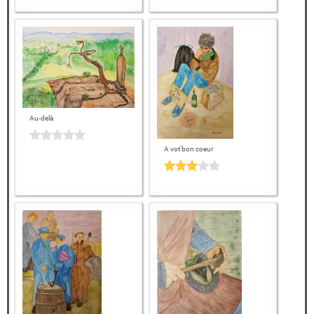
Au-delà
A vot'bon coeur