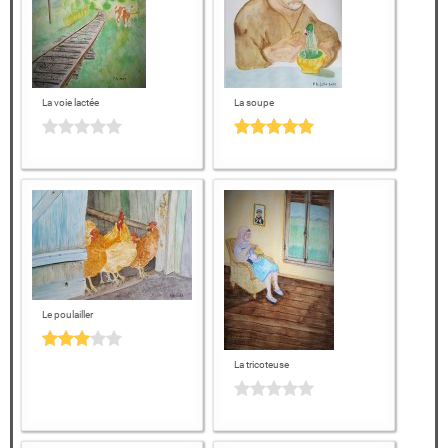
La voie lactée
La soupe
Le poulailler
La tricoteuse