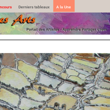
.......
ncours
Derniers tableaux
A la Une