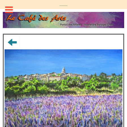
.......