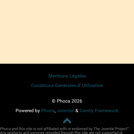
Mentions Légales
Conditions Générales d' Utilisation
© Phoca 2026
Powered by
Phoca
,
Joomla!
&
Gantry Framework
Phoca and this site is not affiliated with or endorsed by The Joomla! Project™.
Any products and services provided through this site are not supported or