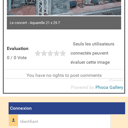
Le concert - Aquarelle 21 x 29.7
Seuls les utilisateurs
Evaluation
:
connectés peuvent
0 / 0 Vote
évaluer cette image
You have no rights to post comments
JComments
Powered by
Phoca Gallery
Connexion
Identifiant