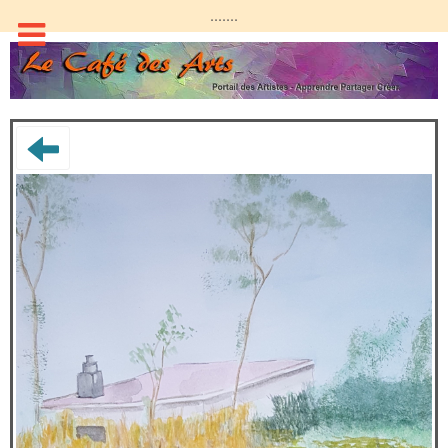
.......