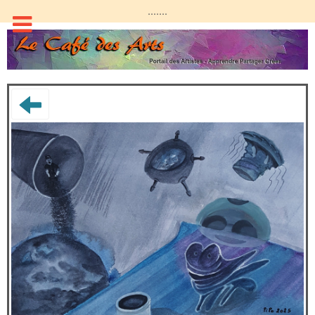
.......