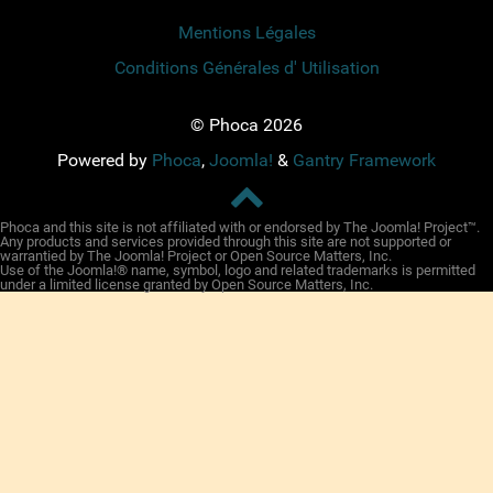
Mentions Légales
Conditions Générales d' Utilisation
© Phoca 2026
Powered by
Phoca
,
Joomla!
&
Gantry Framework
Phoca and this site is not affiliated with or endorsed by The Joomla! Project™.
Any products and services provided through this site are not supported or
warrantied by The Joomla! Project or Open Source Matters, Inc.
Use of the Joomla!® name, symbol, logo and related trademarks is permitted
under a limited license granted by Open Source Matters, Inc.